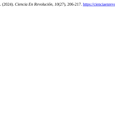
 . (2024).
Ciencia En Revolución
,
10
(27), 206-217.
https://cienciaenre