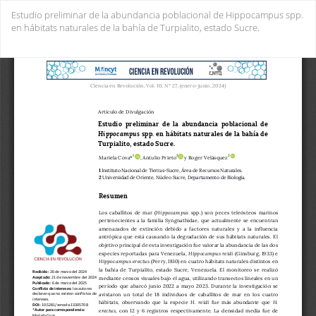
Volver
Estudio preliminar de la abundancia poblacional de Hippocampus spp.
a
en hábitats naturales de la bahía de Turpialito, estado Sucre.
los
detalles
Des
De
del
PD
artículo