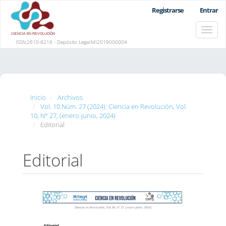
Navegación
Registrarse
Entrar
principal
Contenido
Toggle
principal
naviga
Barra
ISSN:2610-8216 - Depósito Legal:MI2019000004
lateral
Inicio
Archivos
Vol. 10 Núm. 27 (2024): Ciencia en Revolución, Vol.
10, N° 27, (enero-junio, 2024)
Editorial
Editorial
Barra
lateral
del
artículo