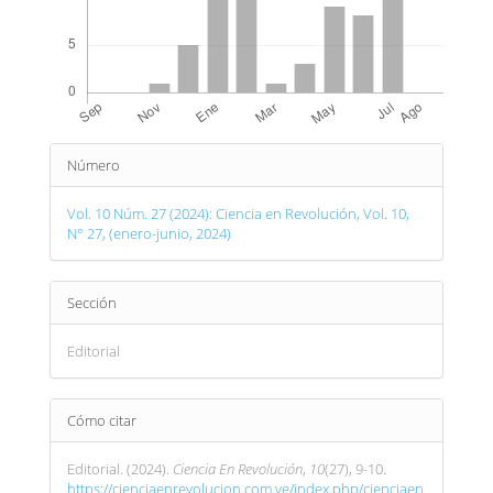
Detalles
Número
del
artículo
Vol. 10 Núm. 27 (2024): Ciencia en Revolución, Vol. 10,
N° 27, (enero-junio, 2024)
Sección
Editorial
Cómo citar
Editorial. (2024).
Ciencia En Revolución
,
10
(27), 9-10.
https://cienciaenrevolucion.com.ve/index.php/cienciaen