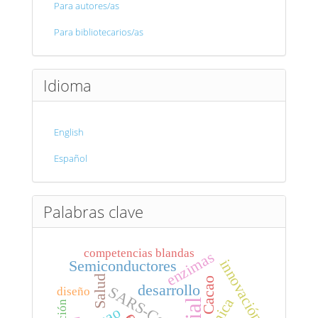
Para autores/as
Para bibliotecarios/as
Idioma
English
Español
Palabras clave
competencias blandas
enzimas
innovación
Semiconductores
Salud
Cacao
desarrollo
SARS-CoV-2
diseño