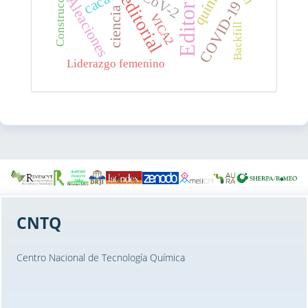
química
Editorial
Construcción
cacao
editorial
Aleaciones
COVID-19
ciencia
VICA2
Backfill
Liderazgo femenino
CNTQ
Centro Nacional de Tecnología Química