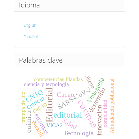
Idioma
English
Español
Palabras clave
diseño
Venezuela
competencias blandas
Abundancia poblacional
ciencia y tecnología
SARS-CoV-2
desarrollo
Editorial
CNTQ
Cacao
trampa de luz
ciencia
COVID-19
complejidad
cacao
innovación
editorial
química
enzimas
Salud
Backfill
VICA2
Tecnología