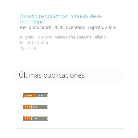
Estudio panorámico: “síntesis de α-
metildopa”
Recibido: /abril, 2020. Aceptado: /agosto, 2020.
Milgreidi La-Porte, Ibelise Peña, Natasha Tellería–
Mata* (Autor/a)
107 - 119
Últimas publicaciones