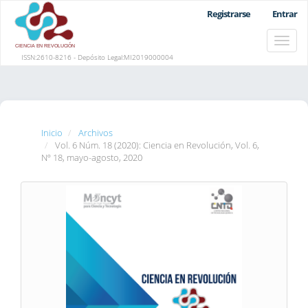
Navegación
Registrarse
Entrar
principal
Contenido
Toggle
principal
naviga
Barra
ISSN:2610-8216 - Depósito Legal:MI2019000004
lateral
Inicio
Archivos
Vol. 6 Núm. 18 (2020): Ciencia en Revolución, Vol. 6,
Nº 18, mayo-agosto, 2020