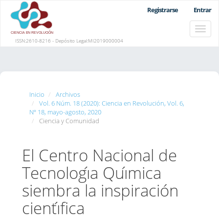
Navegación
Registrarse
Entrar
principal
Contenido
Toggle
principal
naviga
Barra
ISSN:2610-8216 - Depósito Legal:MI2019000004
lateral
Inicio
Archivos
Vol. 6 Núm. 18 (2020): Ciencia en Revolución, Vol. 6,
Nº 18, mayo-agosto, 2020
Ciencia y Comunidad
El Centro Nacional de
Tecnologı́a Quı́mica
siembra la inspiración
cientı́fica