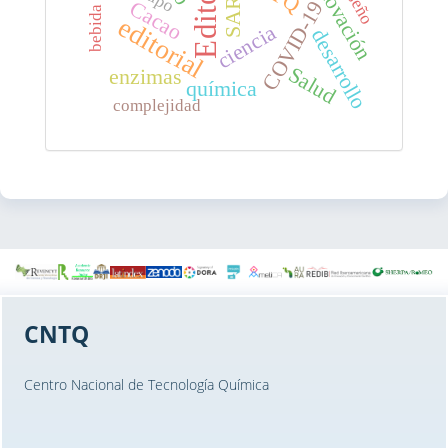
Editorial
innovación
diseño
Cacao
COVID-19
editorial
ciencia
desarrollo
Salud
enzimas
química
complejidad
CNTQ
Centro Nacional de Tecnología Química