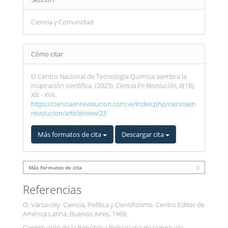
Ciencia y Comunidad
Cómo citar
El Centro Nacional de Tecnologı́a Quı́mica siembra la
inspiración cientı́fica. (2023).
Ciencia En Revolución
,
6
(18),
XIII - XVII.
https://cienciaenrevolucion.com.ve/index.php/cienciaen
revolucion/article/view/23
Más formatos de cita
Descargar cita
Más formatos de cita
Referencias
O. Varsavsky. Ciencia, Política y Cientificismo. Centro Editor de
América Latina, Buenos Aires, 1969.
Constitución de la República Bolivariana de Venezuela,