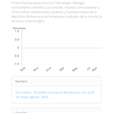
Poder Popular para Ciencia y Tecnologı́a “divulgar
conocimiento cientı́fico y promover, motivar y entusiasmar a
niños, niñas, adolescentes, jóvenes y ciudadanos(as) de la
República Bolivariana de Venezuela al estudio de la ciencia, la
técnica y la tecnologı́a”.
Descargas
Detalles
Número
del
artículo
Vol. 6 Núm. 18 (2020): Ciencia en Revolución, Vol. 6, Nº
18, mayo-agosto, 2020
Sección