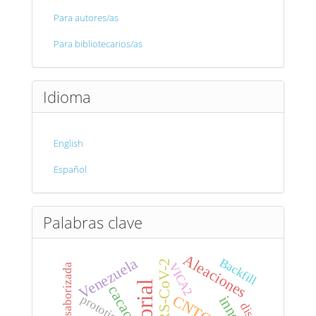
Para autores/as
Para bibliotecarios/as
Idioma
English
Español
Palabras clave
Aleaciones
Venezuela
Backfill
SARS-CoV-2
VICA2
bebida saborizada
cacao
CNTQ
prototipo