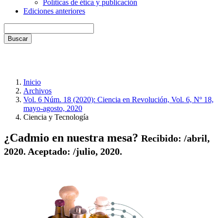
Políticas de ética y publicación
Ediciones anteriores
Buscar
Inicio
Archivos
Vol. 6 Núm. 18 (2020): Ciencia en Revolución, Vol. 6, Nº 18,
mayo-agosto, 2020
Ciencia y Tecnología
¿Cadmio en nuestra mesa?
Recibido: /abril,
2020. Aceptado: /julio, 2020.
Barra
lateral
del
artículo