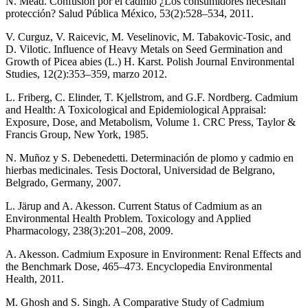
N. Mead. Confusión por el cadmio ¿Los consumidores necesitan
protección? Salud Pública México, 53(2):528–534, 2011.
V. Curguz, V. Raicevic, M. Veselinovic, M. Tabakovic-Tosic, and
D. Vilotic. Influence of Heavy Metals on Seed Germination and
Growth of Picea abies (L.) H. Karst. Polish Journal Environmental
Studies, 12(2):353–359, marzo 2012.
L. Friberg, C. Elinder, T. Kjellstrom, and G.F. Nordberg. Cadmium
and Health: A Toxicological and Epidemiological Appraisal:
Exposure, Dose, and Metabolism, Volume 1. CRC Press, Taylor &
Francis Group, New York, 1985.
N. Muñoz y S. Debenedetti. Determinación de plomo y cadmio en
hierbas medicinales. Tesis Doctoral, Universidad de Belgrano,
Belgrado, Germany, 2007.
L. Järup and A. Akesson. Current Status of Cadmium as an
Environmental Health Problem. Toxicology and Applied
Pharmacology, 238(3):201–208, 2009.
A. Akesson. Cadmium Exposure in Environment: Renal Effects and
the Benchmark Dose, 465–473. Encyclopedia Environmental
Health, 2011.
M. Ghosh and S. Singh. A Comparative Study of Cadmium