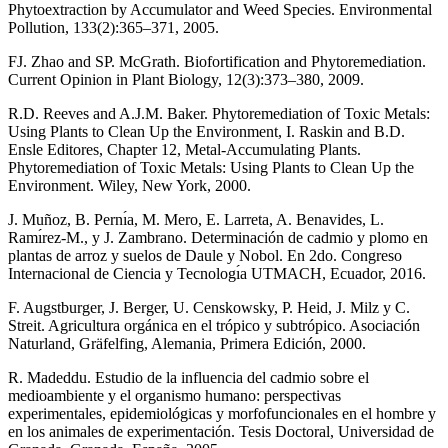
Phytoextraction by Accumulator and Weed Species. Environmental
Pollution, 133(2):365–371, 2005.
FJ. Zhao and SP. McGrath. Biofortification and Phytoremediation.
Current Opinion in Plant Biology, 12(3):373–380, 2009.
R.D. Reeves and A.J.M. Baker. Phytoremediation of Toxic Metals:
Using Plants to Clean Up the Environment, I. Raskin and B.D.
Ensle Editores, Chapter 12, Metal-Accumulating Plants.
Phytoremediation of Toxic Metals: Using Plants to Clean Up the
Environment. Wiley, New York, 2000.
J. Muñoz, B. Pernı́a, M. Mero, E. Larreta, A. Benavides, L.
Ramı́rez-M., y J. Zambrano. Determinación de cadmio y plomo en
plantas de arroz y suelos de Daule y Nobol. En 2do. Congreso
Internacional de Ciencia y Tecnologı́a UTMACH, Ecuador, 2016.
F. Augstburger, J. Berger, U. Censkowsky, P. Heid, J. Milz y C.
Streit. Agricultura orgánica en el trópico y subtrópico. Asociación
Naturland, Gräfelfing, Alemania, Primera Edición, 2000.
R. Madeddu. Estudio de la influencia del cadmio sobre el
medioambiente y el organismo humano: perspectivas
experimentales, epidemiológicas y morfofuncionales en el hombre y
en los animales de experimentación. Tesis Doctoral, Universidad de