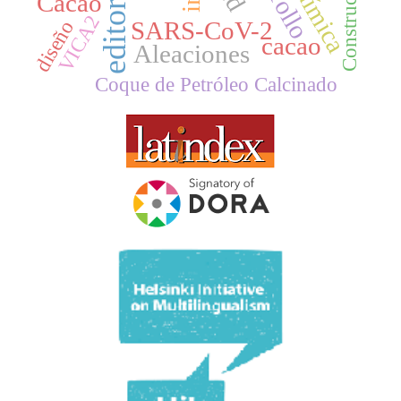
Construcción
editorial
química
Cacao
VICA2
SARS-CoV-2
diseño
cacao
Aleaciones
Coque de Petróleo Calcinado