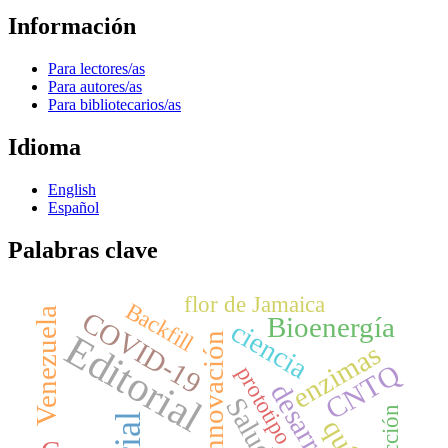
Información
Para lectores/as
Para autores/as
Para bibliotecarios/as
Idioma
English
Español
Palabras clave
flor de Jamaica
Backfill
Venezuela
COVID-19
Bioenergía
ciencia
Editorial
innovación
enzimas
CNTQ
prototipo
desarrollo
Salud