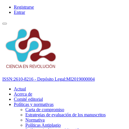
Registrarse
Navegación
Entrar
principal
Contenido
Toggle
principal
navigation
Barra
lateral
ISSN:2610-8216 - Depósito Legal:MI2019000004
Actual
Acerca de
Comité editorial
Políticas y normativas
Carta de compromiso
Estrategias de evaluación de los manuscritos
Normativa
Políticas Antiplagio