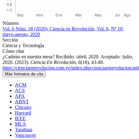
Detalles
Número
Vol. 6 Núm. 18 (2020): Ciencia en Revolución, Vol. 6, Nº 18,
del
mayo-agosto, 2020
artículo
Sección
Ciencia y Tecnología
Cómo citar
¿Cadmio en nuestra mesa? Recibido: /abril, 2020. Aceptado: /julio,
2020. (2023).
Ciencia En Revolución
,
6
(18), 43-49.
https://cienciaenrevolucion.com.ve/index.php/cienciaenrevolucion/art
Más formatos de cita
ACM
ACS
APA
ABNT
Chicago
Harvard
IEEE
MLA
Turabian
Vancouver