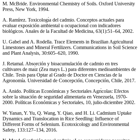
M. McBride. Environmental Chemistry of Soils. Oxford University
Press, New York, 1994.
A. Ramírez. Toxicologı́a del cadmio. Conceptos actuales para
evaluar exposición ambiental u ocupacional con indicadores
biológicos. Anales de la Facultad de Medicina, 63(1):51–64, 2002.
U. Gabel and A. Rodella. Trace Elements in Brazilian Agricultural
Limestones and Mineral Fertilizers. Communications in Soil Science
and Plant Analysis, 30:605–620, 1990.
J. Retamal. Absorción y bioacumulación de cadmio en tres
cultivares de maı́z (Zea mays L.) para diferentes medioambientes de
Chile. Tesis para Optar al Grado de Doctor en Ciencias de la
Agronomía. Universidad de Concepción, Concepción, Chile, 2017.
A. Anido. Políticas Económicas y Sectoriales Agrı́colas: Efectos
sobre la situación de seguridad alimentaria en Venezuela, 1970-
2000. Políticas Económicas y Sectoriales, 10, julio-diciembre 2002.
W. Yanan, Y. Yu, Q. Wang, Y. Qiao, and H. Li. Cadmium Uptake
Dynamics and Translocation in Rice Seedling: Influence of
Different Forms of Selenium. Ecotoxicology and Environmental
Safety, 133:127–134, 2016.