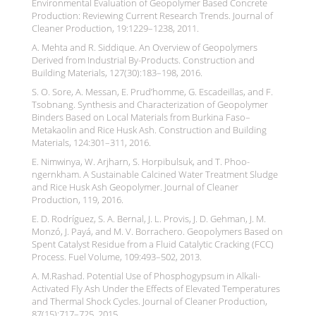
Environmental Evaluation of Geopolymer Based Concrete
Production: Reviewing Current Research Trends. Journal of
Cleaner Production, 19:1229–1238, 2011.
A. Mehta and R. Siddique. An Overview of Geopolymers
Derived from Industrial By-Products. Construction and
Building Materials, 127(30):183–198, 2016.
S. O. Sore, A. Messan, E. Prud’homme, G. Escadeillas, and F.
Tsobnang. Synthesis and Characterization of Geopolymer
Binders Based on Local Materials from Burkina Faso–
Metakaolin and Rice Husk Ash. Construction and Building
Materials, 124:301–311, 2016.
E. Nimwinya, W. Arjharn, S. Horpibulsuk, and T. Phoo-
ngernkham. A Sustainable Calcined Water Treatment Sludge
and Rice Husk Ash Geopolymer. Journal of Cleaner
Production, 119, 2016.
E. D. Rodríguez, S. A. Bernal, J. L. Provis, J. D. Gehman, J. M.
Monzó, J. Payá, and M. V. Borrachero. Geopolymers Based on
Spent Catalyst Residue from a Fluid Catalytic Cracking (FCC)
Process. Fuel Volume, 109:493–502, 2013.
A. M.Rashad. Potential Use of Phosphogypsum in Alkali-
Activated Fly Ash Under the Effects of Elevated Temperatures
and Thermal Shock Cycles. Journal of Cleaner Production,
87(15):717–725, 2015.