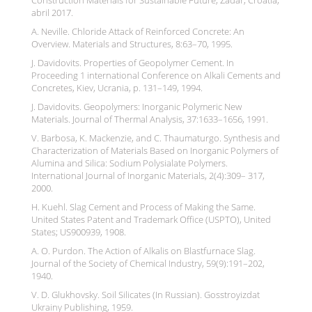
abril 2017.
A. Neville. Chloride Attack of Reinforced Concrete: An
Overview. Materials and Structures, 8:63–70, 1995.
J. Davidovits. Properties of Geopolymer Cement. In
Proceeding 1 international Conference on Alkali Cements and
Concretes, Kiev, Ucrania, p. 131–149, 1994.
J. Davidovits. Geopolymers: Inorganic Polymeric New
Materials. Journal of Thermal Analysis, 37:1633–1656, 1991.
V. Barbosa, K. Mackenzie, and C. Thaumaturgo. Synthesis and
Characterization of Materials Based on Inorganic Polymers of
Alumina and Silica: Sodium Polysialate Polymers.
International Journal of Inorganic Materials, 2(4):309– 317,
2000.
H. Kuehl. Slag Cement and Process of Making the Same.
United States Patent and Trademark Office (USPTO), United
States; US900939, 1908.
A. O. Purdon. The Action of Alkalis on Blastfurnace Slag.
Journal of the Society of Chemical Industry, 59(9):191–202,
1940.
V. D. Glukhovsky. Soil Silicates (In Russian). Gosstroyizdat
Ukrainy Publishing, 1959.