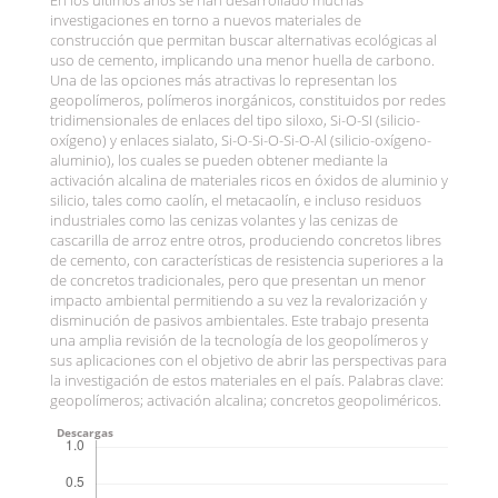
En los últimos años se han desarrollado muchas
investigaciones en torno a nuevos materiales de
construcción que permitan buscar alternativas ecológicas al
uso de cemento, implicando una menor huella de carbono.
Una de las opciones más atractivas lo representan los
geopolímeros, polímeros inorgánicos, constituidos por redes
tridimensionales de enlaces del tipo siloxo, Si-O-SI (silicio-
oxígeno) y enlaces sialato, Si-O-Si-O-Si-O-Al (silicio-oxígeno-
aluminio), los cuales se pueden obtener mediante la
activación alcalina de materiales ricos en óxidos de aluminio y
silicio, tales como caolín, el metacaolín, e incluso residuos
industriales como las cenizas volantes y las cenizas de
cascarilla de arroz entre otros, produciendo concretos libres
de cemento, con características de resistencia superiores a la
de concretos tradicionales, pero que presentan un menor
impacto ambiental permitiendo a su vez la revalorización y
disminución de pasivos ambientales. Este trabajo presenta
una amplia revisión de la tecnología de los geopolímeros y
sus aplicaciones con el objetivo de abrir las perspectivas para
la investigación de estos materiales en el país. Palabras clave:
geopolímeros; activación alcalina; concretos geopoliméricos.
Descargas