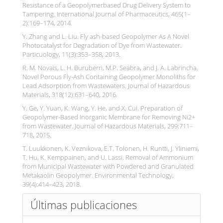
Resistance of a Geopolymerbased Drug Delivery System to
Tampering. International Journal of Pharmaceutics, 465(1–
2):169–174, 2014.
Y. Zhang and L. Liu. Fly ash-based Geopolymer As A Novel
Photocatalyst for Degradation of Dye from Wastewater.
Particuology, 11(3):353–358, 2013.
R. M. Novais, L. H. Buruberri, M.P. Seabra, and J. A. Labrincha.
Novel Porous Fly-Ash Containing Geopolymer Monoliths for
Lead Adsorption from Wastewaters. Journal of Hazardous
Materials, 318(12):631–640, 2016.
Y. Ge, Y. Yuan, K. Wang, Y. He, and X. Cui. Preparation of
Geopolymer-Based Inorganic Membrane for Removing Ni2+
from Wastewater. Journal of Hazardous Materials, 299:711–
718, 2015.
T. Luukkonen, K. Veznikova, E.T. Tolonen, H. Runtti, J. Yliniemi,
T. Hu, K. Kemppainen, and U. Lassi. Removal of Ammonium
from Municipal Wastewater with Powdered and Granulated
Metakaolin Geopolymer. Environmental Technology,
39(4):414–423, 2018.
Últimas publicaciones