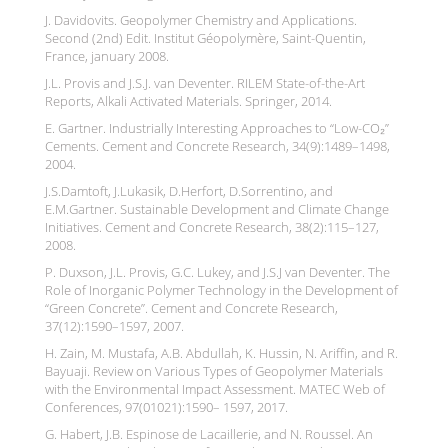
J. Davidovits. Geopolymer Chemistry and Applications.
Second (2nd) Edit. Institut Géopolymère, Saint-Quentin,
France, january 2008.
J.L. Provis and J.S.J. van Deventer. RILEM State-of-the-Art
Reports, Alkali Activated Materials. Springer, 2014.
E. Gartner. Industrially Interesting Approaches to “Low-CO₂”
Cements. Cement and Concrete Research, 34(9):1489–1498,
2004.
J.S.Damtoft, J.Lukasik, D.Herfort, D.Sorrentino, and
E.M.Gartner. Sustainable Development and Climate Change
Initiatives. Cement and Concrete Research, 38(2):115–127,
2008.
P. Duxson, J.L. Provis, G.C. Lukey, and J.S.J van Deventer. The
Role of Inorganic Polymer Technology in the Development of
“Green Concrete”. Cement and Concrete Research,
37(12):1590–1597, 2007.
H. Zain, M. Mustafa, A.B. Abdullah, K. Hussin, N. Ariffin, and R.
Bayuaji. Review on Various Types of Geopolymer Materials
with the Environmental Impact Assessment. MATEC Web of
Conferences, 97(01021):1590– 1597, 2017.
G. Habert, J.B. Espinose de Lacaillerie, and N. Roussel. An