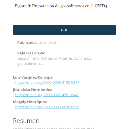
PDF
Publicado:
Jul 22, 2023
Palabras clave:
Geopolímero, Activación Alcalina, Concretos
geopoliméricos
Contenido
Luis Vásquez-Coraspe
https://orcid.org/0000-0003-3190-9877
principal
Jiraleiska Hernández
del
https://orcid.org/0000-0002-4381-8449
artículo
Magaly Henríquez
https://orcid.org/0000-0003-0836-6958
Resumen