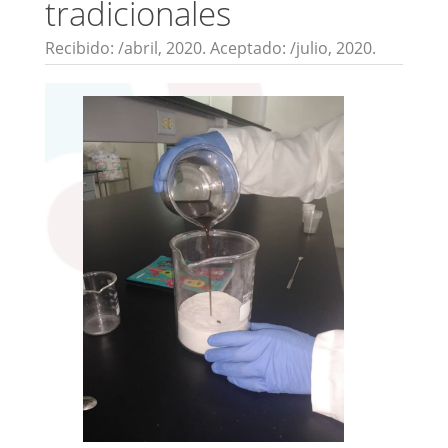
tradicionales
Recibido: /abril, 2020. Aceptado: /julio, 2020.
Barra
lateral
del
artículo