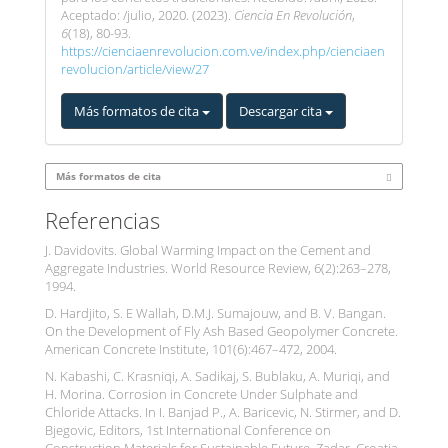
Aceptado: /julio, 2020. (2023).
Ciencia En Revolución
,
6
(18), 80-93.
https://cienciaenrevolucion.com.ve/index.php/cienciaen
revolucion/article/view/27
Más formatos de cita
Descargar cita
Más formatos de cita
Referencias
J. Davidovits. Global Warming Impact on the Cement and
Aggregate Industries. World Resource Review, 6(2):263–278,
1994.
D. Hardjito, S. E Wallah, D.M.J. Sumajouw, and B. V. Bangan.
On the Development of Fly Ash Based Geopolymer Concrete.
American Concrete Institute, 101(6):467–472, 2004.
N. Kabashi, C. Krasniqi, A. Sadikaj, S. Bublaku, A. Muriqi, and
H. Morina. Corrosion in Concrete Under Sulphate and
Chloride Attacks. In I. Banjad P., A. Baricevic, N. Stirmer, and D.
Bjegovic, Editors, 1st International Conference on
Construction Materials for Sustainable Future, Zadar, Croatia,