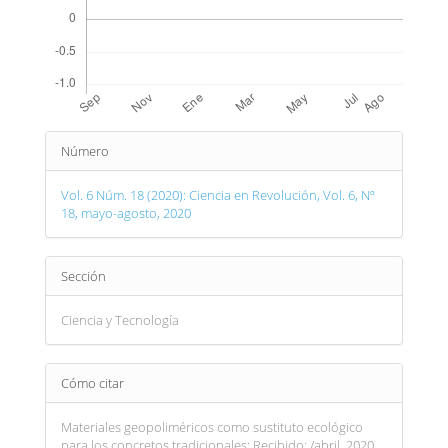
Detalles
Número
del
artículo
Vol. 6 Núm. 18 (2020): Ciencia en Revolución, Vol. 6, Nº
18, mayo-agosto, 2020
Sección
Ciencia y Tecnología
Cómo citar
Materiales geopoliméricos como sustituto ecológico
para los concretos tradicionales: Recibido: /abril, 2020.