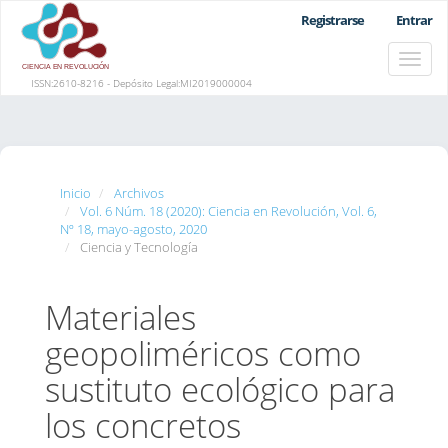
Navegación
Registrarse
Entrar
principal
Contenido
Toggle
principal
naviga
Barra
ISSN:2610-8216 - Depósito Legal:MI2019000004
lateral
Inicio
Archivos
Vol. 6 Núm. 18 (2020): Ciencia en Revolución, Vol. 6,
Nº 18, mayo-agosto, 2020
Ciencia y Tecnología
Materiales
geopoliméricos como
sustituto ecológico para
los concretos