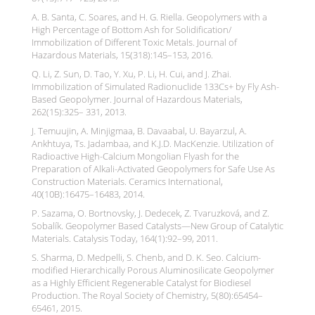
A. B. Santa, C. Soares, and H. G. Riella. Geopolymers with a
High Percentage of Bottom Ash for Solidification/
Immobilization of Different Toxic Metals. Journal of
Hazardous Materials, 15(318):145–153, 2016.
Q. Li, Z. Sun, D. Tao, Y. Xu, P. Li, H. Cui, and J. Zhai.
Immobilization of Simulated Radionuclide 133Cs+ by Fly Ash-
Based Geopolymer. Journal of Hazardous Materials,
262(15):325– 331, 2013.
J. Temuujin, A. Minjigmaa, B. Davaabal, U. Bayarzul, A.
Ankhtuya, Ts. Jadambaa, and K.J.D. MacKenzie. Utilization of
Radioactive High-Calcium Mongolian Flyash for the
Preparation of Alkali-Activated Geopolymers for Safe Use As
Construction Materials. Ceramics International,
40(10B):16475–16483, 2014.
P. Sazama, O. Bortnovsky, J. Dedecek, Z. Tvaruzková, and Z.
Sobalík. Geopolymer Based Catalysts—New Group of Catalytic
Materials. Catalysis Today, 164(1):92–99, 2011.
S. Sharma, D. Medpelli, S. Chenb, and D. K. Seo. Calcium-
modified Hierarchically Porous Aluminosilicate Geopolymer
as a Highly Efficient Regenerable Catalyst for Biodiesel
Production. The Royal Society of Chemistry, 5(80):65454–
65461, 2015.