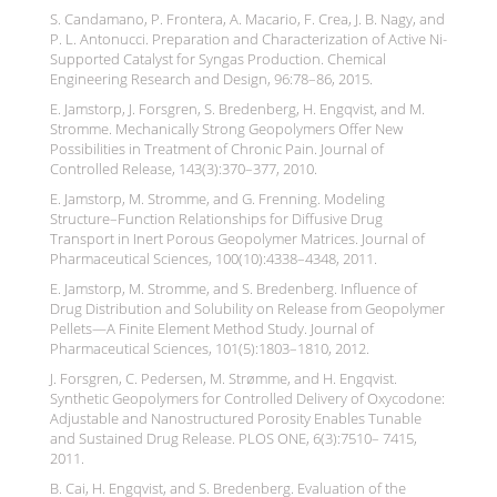
S. Candamano, P. Frontera, A. Macario, F. Crea, J. B. Nagy, and
P. L. Antonucci. Preparation and Characterization of Active Ni-
Supported Catalyst for Syngas Production. Chemical
Engineering Research and Design, 96:78–86, 2015.
E. Jamstorp, J. Forsgren, S. Bredenberg, H. Engqvist, and M.
Stromme. Mechanically Strong Geopolymers Offer New
Possibilities in Treatment of Chronic Pain. Journal of
Controlled Release, 143(3):370–377, 2010.
E. Jamstorp, M. Stromme, and G. Frenning. Modeling
Structure–Function Relationships for Diffusive Drug
Transport in Inert Porous Geopolymer Matrices. Journal of
Pharmaceutical Sciences, 100(10):4338–4348, 2011.
E. Jamstorp, M. Stromme, and S. Bredenberg. Influence of
Drug Distribution and Solubility on Release from Geopolymer
Pellets—A Finite Element Method Study. Journal of
Pharmaceutical Sciences, 101(5):1803–1810, 2012.
J. Forsgren, C. Pedersen, M. Strømme, and H. Engqvist.
Synthetic Geopolymers for Controlled Delivery of Oxycodone:
Adjustable and Nanostructured Porosity Enables Tunable
and Sustained Drug Release. PLOS ONE, 6(3):7510– 7415,
2011.
B. Cai, H. Engqvist, and S. Bredenberg. Evaluation of the